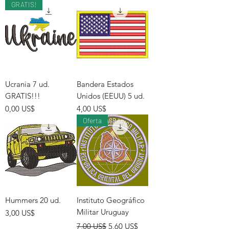
GRATIS!
Ucrania 7 ud.
Bandera Estados
GRATIS!!!
Unidos (EEUU) 5 ud.
Precio
Precio
0,00 US$
4,00 US$
Oferta
Hummers 20 ud.
Instituto Geográfico
Militar Uruguay
Precio
3,00 US$
Precio
Precio de oferta
7,00 US$
5,60 US$