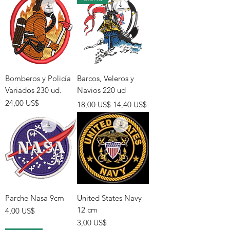
Bomberos y Policía
Barcos, Veleros y
Variados 230 ud.
Navios 220 ud
Precio
Precio
Precio de oferta
24,00 US$
18,00 US$
14,40 US$
Parche Nasa 9cm
United States Navy
12 cm
Precio
4,00 US$
Precio
3,00 US$