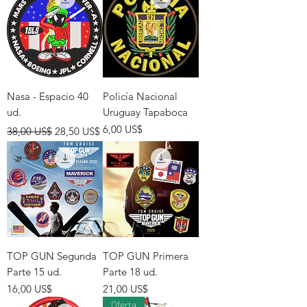
Nasa - Espacio 40
Policía Nacional
ud.
Uruguay Tapaboca
Precio
Precio de oferta
Precio
6,00 US$
38,00 US$
28,50 US$
TOP GUN Segunda
TOP GUN Primera
Parte 15 ud.
Parte 18 ud.
Precio
Precio
16,00 US$
21,00 US$
Oferta