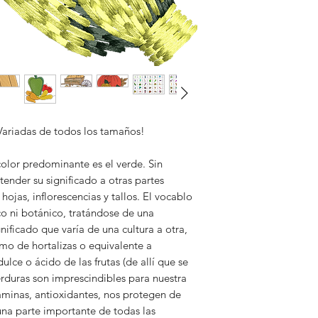
al enviar la carpeta
matrizados.
No nos hacemos res
logos no puedan abri
agenas a nuestro ma
Damos seguridad de
Variadas de todos los tamaños!
color predominante es el verde.​ Sin
ender su significado a otras partes
ojas, inflorescencias y tallos. El vocablo
ico ni botánico, tratándose de una
ificado que varía de una cultura a otra,
mo de hortalizas o equivalente a
ulce o ácido de las frutas (de allí que se
verduras son imprescindibles para nuestra
itaminas, antioxidantes, nos protegen de
na parte importante de todas las