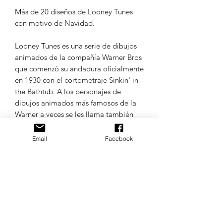
Más de 20 diseños de Looney Tunes
con motivo de Navidad.
Looney Tunes es una serie de dibujos
animados de la compañía Warner Bros
que comenzó su andadura oficialmente
en 1930 con el cortometraje Sinkin' in
the Bathtub. A los personajes de
dibujos animados más famosos de la
Warner a veces se les llama también
Looney Toons, sobre todo en
conjunto.
Email
Facebook
Colores de las muestras aleatorios.
TODOS LOS IDIOMAS DE
MAQUINAS DE BORDADO.
Confíe en Matrices.uy