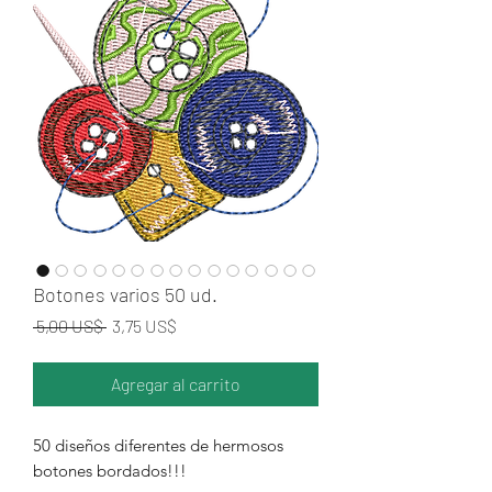
Botones varios 50 ud.
Precio
Precio de oferta
 5,00 US$ 
3,75 US$
Agregar al carrito
50 diseños diferentes de hermosos
botones bordados!!!