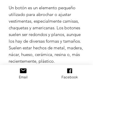
Un botón es un elemento pequeño
utilizado para abrochar o ajustar
vestimentas, especialmente camisas,
chaquetas y americanas. Los botones
suelen ser redondos y planos, aunque
los hay de diversas formas y tamaños.
Suelen estar hechos de metal, madera,
nácar, hueso, cerámica, resina o, más
recientemente, plástico.
Colores de las muestras aleatorios.
Email
Facebook
TODOS LOS IDIOMAS DE
MAQUINAS DE BORDADO.
Confíe en Matrices.uy
FORMATOS DE MATRIZ