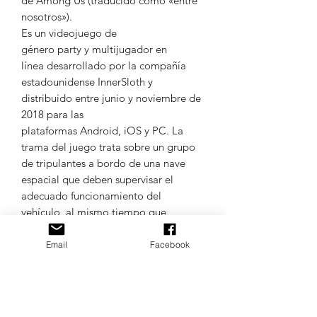
de Among Us​ (traducido como «entre
nosotros»).
Es un videojuego de
género party y multijugador en
línea desarrollado por la compañía
estadounidense InnerSloth y
distribuido entre junio y noviembre de
2018 para las
plataformas Android, iOS y PC. La
trama del juego trata sobre un grupo
de tripulantes a bordo de una nave
espacial que deben supervisar el
adecuado funcionamiento del
vehículo, al mismo tiempo que
investigan a los «impostores» que
intentan sabotear la nave y asesinarlos
Email
Facebook
durante cada partida.
Colores de las muestras aleatorios.
TODOS LOS IDIOMAS DE