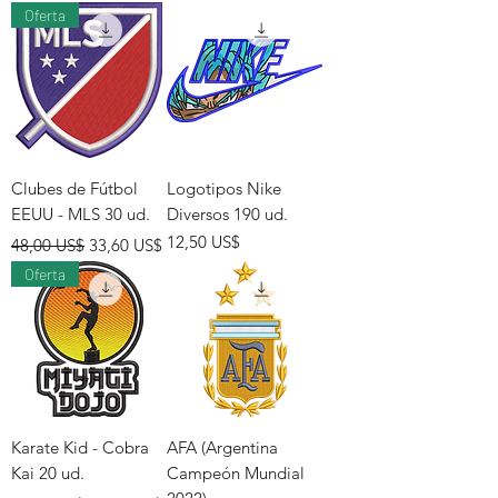
Oferta
Clubes de Fútbol
Logotipos Nike
EEUU - MLS 30 ud.
Diversos 190 ud.
Precio
Precio de oferta
Precio
12,50 US$
48,00 US$
33,60 US$
Oferta
Karate Kid - Cobra
AFA (Argentina
Kai 20 ud.
Campeón Mundial