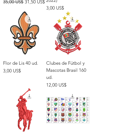
2022)
Precio
Precio de oferta
35,00 US$
31,50 US$
Precio
3,00 US$
Flor de Lis 40 ud.
Clubes de Fútbol y
Mascotas Brasil 160
Precio
3,00 US$
ud.
Precio
12,00 US$