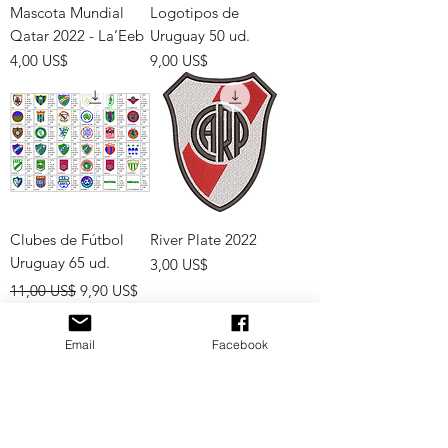
Mascota Mundial
Logotipos de
Qatar 2022 - La’Eeb
Uruguay 50 ud.
Precio
Precio
4,00 US$
9,00 US$
Clubes de Fútbol
River Plate 2022
Uruguay 65 ud.
Precio
3,00 US$
Precio
Precio de oferta
11,00 US$
9,90 US$
Email
Facebook