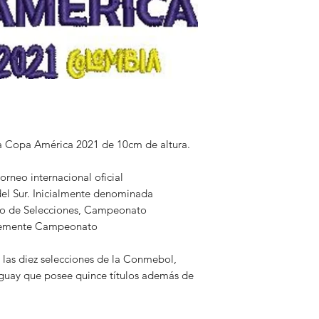
al enviar la carpeta
matrizados.
No nos hacemos res
logos no puedan abri
agenas a nuestro ma
Damos seguridad de
a Copa América 2021 de 10cm de altura.
orneo internacional oficial
del Sur. Inicialmente denominada
 de Selecciones, Campeonato
lemente Campeonato
las diez selecciones de la Conmebol,
uguay que posee quince títulos además de