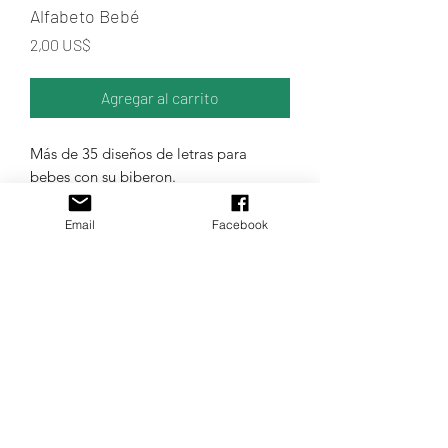
Alfabeto Bebé
Precio
2,00 US$
Agregar al carrito
Más de 35 diseños de letras para
bebes con su biberon.
Los colores de la muestra son
aleatorios.
Email
Facebook
TODOS LOS IDIOMAS DE
MAQUINAS DE BORDADO.
Confíe en Matrices.uy
FORMATOS DE MATRIZ
Los formatos a enviar son: Janome
INFORMACIÓN DEL PRODUCTO
(Jef.), Bernina (Exp.), Brother (Pes.) y