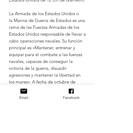
La Armada de los Estados Unidos o
la Marina de Guerra de Estados es una
rama de las Fuerzas Armadas de los
Estados Unidos responsable de llevar a
cabo operaciones navales. Su función
principal es «Mantener, entrenar y
equipar para el combate a las fuerzas
navales, capaces de conseguir la
victoria de la guerra, disuadir
agresiones y mantener la libertad en
los mares». A fecha de octubre de
2020, la Armada cuenta con
322 809 efectivos en activo y 108 789
Email
Facebook
en reserva; tiene 490 barcos y más de
3900 aeronaves.
TODOS LOS IDIOMAS DE
MAQUINAS DE BORDADO.