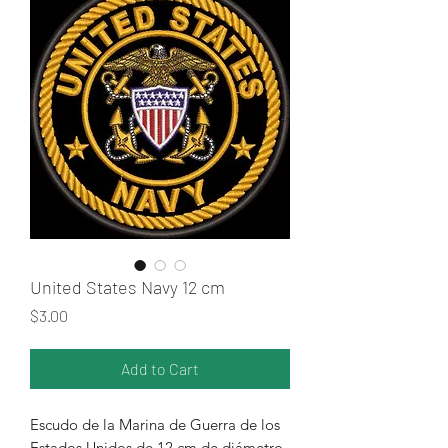
United States Navy 12 cm
Price
$3.00
Add to Cart
Escudo de la Marina de Guerra de los
Estados Unidos de 12 cm de diámetro.