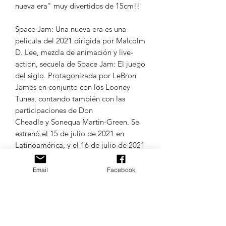
nueva era" muy divertidos de 15cm!!
Space Jam: Una nueva era es una
película del 2021 dirigida por Malcolm
D. Lee, mezcla de animación y live-
action, secuela de Space Jam: El juego
del siglo. Protagonizada por LeBron
James en conjunto con los Looney
Tunes, contando también con las
participaciones de Don
Cheadle y Sonequa Martin-Green. Se
estrenó el 15 de julio de 2021 en
Latinoamérica, y el 16 de julio de 2021
en Estados Unidos simultáneamente en
cines y en el servicio de streaming
Email
Facebook
HBO Max.
Colores de las muestras aleatorios.
TODOS LOS IDIOMAS DE