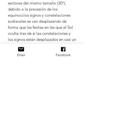
sectores del mismo tamaño (30°),
debido a la precesión de los
equinoccios signos y constelaciones
zodiacales se van desplazando de
forma que las fechas en las que el Sol
oculta tras de sí las constelaciones y
los signos están desplazados en casi un
mes respecto a las que tenían hace
2300 años en las que ambas se
Email
Facebook
hicieron coincidir​.
Los signos están influenciados por un
planeta o astro y estos llevan nombres
de la mitología romana antigua, que
tienen el mismo equivalente en la
mitología griega
(ejemplo, Venus: Afrodita;
el Sol: Helios).
TODOS LOS IDIOMAS DE