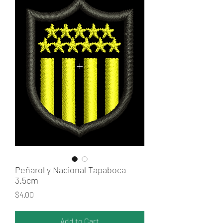
Peñarol y Nacional Tapaboca
3.5cm
Price
$4.00
Add to Cart