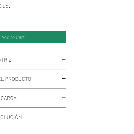
0 ud.
ce
 Price
Add to Cart
ATRIZ
r son: Janome (Jef.), Bernina
EL PRODUCTO
 y Tajima (Dst.).
áquina no esté dentro de estas
parches de la Nasa y el Espacio.
odificarlos con el visualizador
SCARGA
uy
n el inicio de nuestra web, o
il y se lo cambiaremos a la
escarga de los logos mediante un
VOLUCIÓN
rá por mail una vez realizado el
probante correspondiente a
ría devolucion del dinero ya que
rreo.