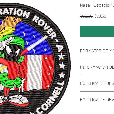
Nasa - Espacio 4
Regular Pri
Sale
 $38.00 
$28.50
FORMATOS DE M
Los formatos a envia
INFORMACIÓN D
(Exp.), Brother (Pes.)
En el caso que su M
Más de 40 logos de 
extenciones, podrá m
POLÍTICA DE DE
Confíe en Matrices.
gratis que aparece e
comunicarnos vía ma
Podrá realizar la d
brevedad.
POLÍTICA DE DE
link que se le envia
pago y enviado com
En este caso no hab
nuestra casilla de co