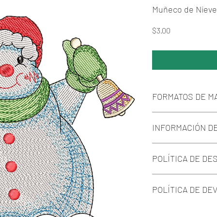
Muñeco de Nieve
Price
$3.00
FORMATOS DE M
Los formatos a envia
INFORMACIÓN D
(Exp.), Brother (Pes.)
En el caso que su M
Más de 90 motivos 
extenciones, podrá m
POLÍTICA DE DE
Navidad.
gratis que aparece e
Los colores de la m
comunicarnos vía ma
Podrá realizar la d
Confíe en Matrices.
brevedad.
POLÍTICA DE DE
link que se le envia
pago y enviado com
En este caso no hab
nuestra casilla de co