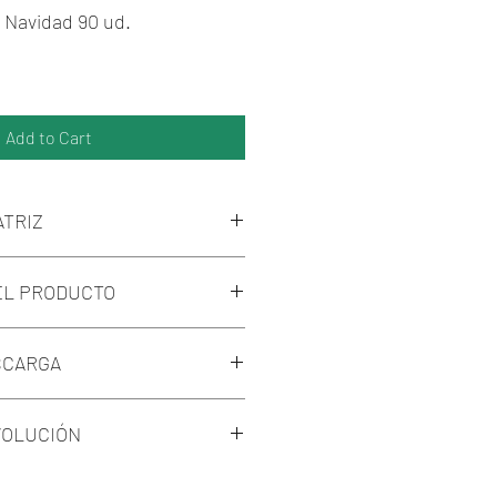
 Navidad 90 ud.
Add to Cart
ATRIZ
r son: Janome (Jef.), Bernina
EL PRODUCTO
 y Tajima (Dst.).
áquina no esté dentro de estas
del Muñeco de Nieve de
odificarlos con el visualizador
SCARGA
n el inicio de nuestra web, o
uestra son aleatorios.
il y se lo cambiaremos a la
escarga de los logos mediante un
uy
VOLUCIÓN
rá por mail una vez realizado el
probante correspondiente a
ría devolucion del dinero ya que
rreo.