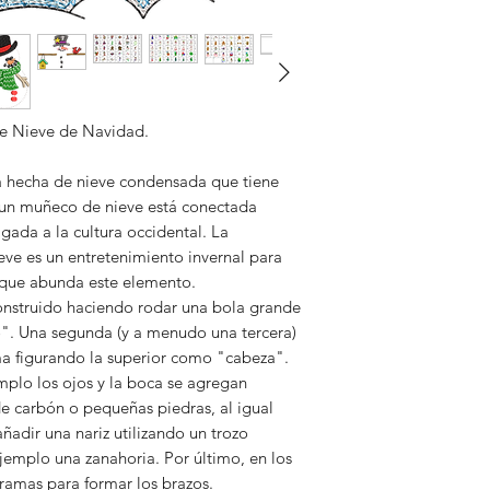
al enviar la carpeta
matrizados.
No nos hacemos res
logos no puedan abri
agenas a nuestro ma
Damos seguridad de
e Nieve de Navidad.
a hecha de nieve condensada que tiene
un muñeco de nieve está conectada
gada a la cultura occidental. La
ve es un entretenimiento invernal para
n que abunda este elemento.
nstruido haciendo rodar una bola grande
o". Una segunda (y a menudo una tercera)
a figurando la superior como "cabeza".
mplo los ojos y la boca se agregan
e carbón o pequeñas piedras, al igual
adir una nariz utilizando un trozo
jemplo una zanahoria. Por último, en los
 ramas para formar los brazos.