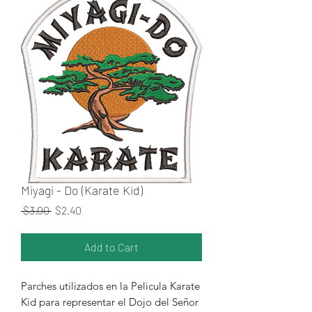
Miyagi - Do (Karate Kid)
Regular Price
Sale Price
 $3.00 
$2.40
Add to Cart
Parches utilizados en la Pelicula Karate
Kid para representar el Dojo del Señor