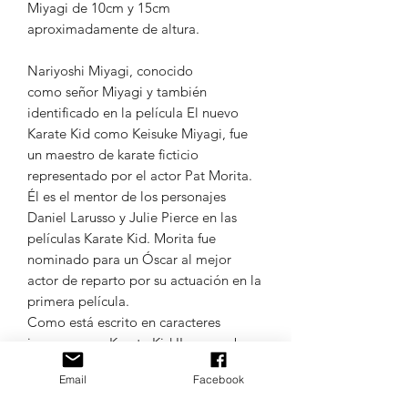
Miyagi de 10cm y 15cm
aproximadamente de altura.
Nariyoshi Miyagi, conocido
como señor Miyagi y también
identificado en la película El nuevo
Karate Kid como Keisuke Miyagi,​ fue
un maestro de karate ficticio
representado por el actor Pat Morita.​
Él es el mentor de los personajes
Daniel Larusso y Julie Pierce en las
películas Karate Kid. Morita fue
nominado para un Óscar al mejor
actor de reparto por su actuación en la
primera película.
Como está escrito en caracteres
japoneses en Karate Kid II, su nombre
es 宮城成義,​ que se traduce como
Email
Facebook
Nariyoshi Miyagi en la serie de
televisión Cobra Kai. Sin embargo, se