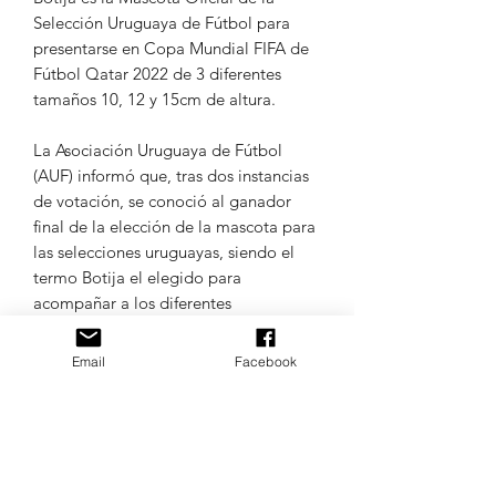
Selección Uruguaya de Fútbol para
presentarse en Copa Mundial FIFA de
Fútbol Qatar 2022 de 3 diferentes
tamaños 10, 12 y 15cm de altura.
La Asociación Uruguaya de Fútbol
(AUF) informó que, tras dos instancias
de votación, se conoció al ganador
final de la elección de la mascota para
las selecciones uruguayas, siendo el
termo Botija el elegido para
acompañar a los diferentes
combinados celestes, incluído
el Mundial de Qatar 2022.
Email
Facebook
Colores de las muestras aleatorios.
TODOS LOS IDIOMAS DE
MAQUINAS DE BORDADO.