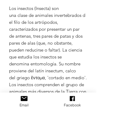
Los insectos (Insecta) son
una clase de animales invertebrados d
el filo de los artrópodos,
caracterizados por presentar un par
de antenas, tres pares de patas y dos
pares de alas (que, no obstante,
pueden reducirse o faltar). La ciencia
que estudia los insectos se
denomina entomología. Su nombre
proviene del latín insectum, calco
del griego ἔντομα, 'cortado en medio'.
Los insectos comprenden el grupo de
animales más diversos de la Tierra con
aproximadamente un millón
de especies descritas.
Email
Facebook
Los colores de la muestra son
aleatorios.
TODOS LOS IDIOMAS DE