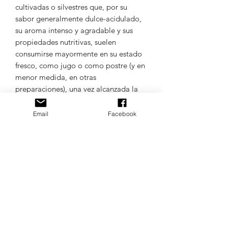
cultivadas o silvestres que, por su
sabor generalmente dulce-acidulado,
su aroma intenso y agradable y sus
propiedades nutritivas, suelen
consumirse mayormente en su estado
fresco, como jugo o como postre (y en
menor medida, en otras
preparaciones), una vez alcanzada la
madurez organoléptica, o luego de ser
sometidos a cocción.
Email
Facebook
TODOS LOS IDIOMAS DE
MAQUINAS DE BORDADO.
Confíe en Matrices.uy
FORMATOS DE MATRIZ
Los formatos a enviar son: Janome
INFORMACIÓN DEL PRODUCTO
(Jef.), Bernina (Exp.), Brother (Pes.) y