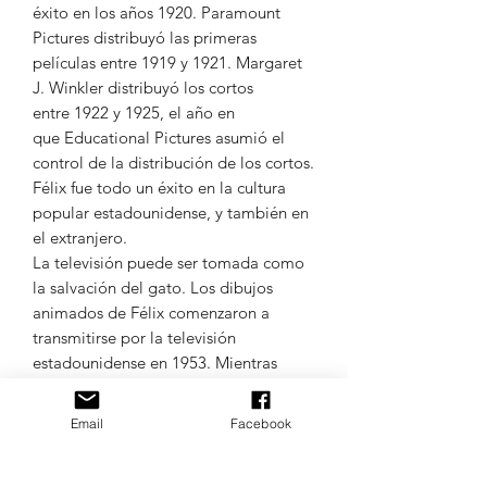
éxito en los años 1920. Paramount
Pictures distribuyó las primeras
películas entre 1919 y 1921. Margaret
J. Winkler distribuyó los cortos
entre 1922 y 1925, el año en
que Educational Pictures asumió el
control de la distribución de los cortos.
Félix fue todo un éxito en la cultura
popular estadounidense, y también en
el extranjero.
La televisión puede ser tomada como
la salvación del gato. Los dibujos
animados de Félix comenzaron a
transmitirse por la televisión
estadounidense en 1953. Mientras
tanto, Joe Oriolo, el nuevo artista tras
la tira cómica, gana los derechos para
Email
Facebook
introducir a Félix en una nueva serie,
específicamente para televisión. Oriolo