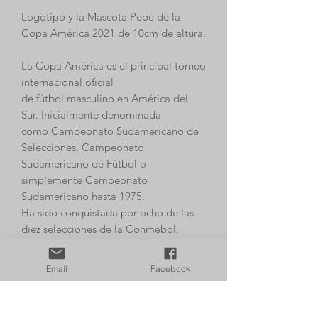
Logotipo y la Mascota Pepe de la
Copa América 2021 de 10cm de altura.
La Copa América es el principal torneo
internacional oficial
de fútbol masculino en América del
Sur. Inicialmente denominada
como Campeonato Sudamericano de
Selecciones, Campeonato
Sudamericano de Fútbol o
simplemente Campeonato
Sudamericano hasta 1975.
Ha sido conquistada por ocho de las
diez selecciones de la Conmebol,
teniendo el dominio del país Uruguay
que posee quince títulos además de
Email
Facebook
ser el primer campeón en 1916.
Los colores de la muestra son