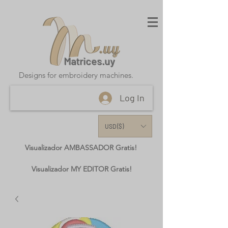
Matrices.uy
Designs for embroidery machines.
Log In
USD ($)
Visualizador AMBASSADOR Gratis!
Visualizador MY EDITOR Gratis!