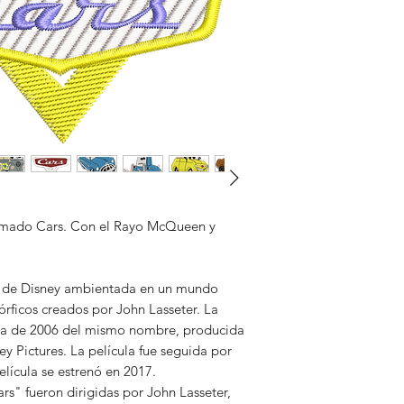
al enviar la carpeta
matrizados.
No nos hacemos res
logos no puedan abri
agenas a nuestro ma
Damos seguridad de
nimado Cars. Con el Rayo McQueen y
s de Disney ambientada en un mundo
rficos creados por John Lasseter. La
ula de 2006 del mismo nombre, producida
ey Pictures. La película fue seguida por
elícula se estrenó en 2017.
rs" fueron dirigidas por John Lasseter,