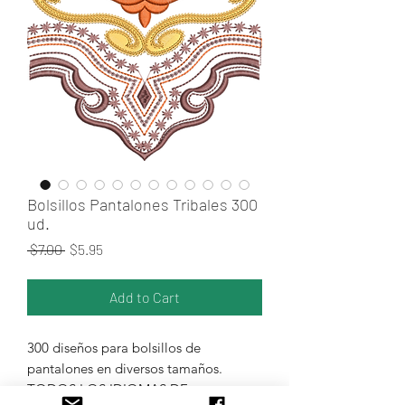
Bolsillos Pantalones Tribales 300
ud.
Regular Price
Sale Price
 $7.00 
$5.95
Add to Cart
300 diseños para bolsillos de
pantalones en diversos tamaños.
TODOS LOS IDIOMAS DE