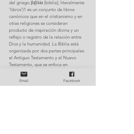
del griego βιβλία [biblía]; literalmente
‘libros’)1​ es un conjunto de libros
canónicos que en el cristianismo y en
otras religiones se consideran
producto de inspiración divina y un
reflejo o registro de la relación entre
Dios y la humanidad. La Biblia está
organizada por dos partes principales:
el Antiguo Testamento y el Nuevo
Testamento, que se enfoca en
Jesucristo y el cristianismo primitivo.
Email
Facebook
Colores de las muestras aleatorios.
TODOS LOS IDIOMAS DE
MAQUINAS DE BORDADO.
Confíe en Matrices.uy
FORMATOS DE MATRIZ