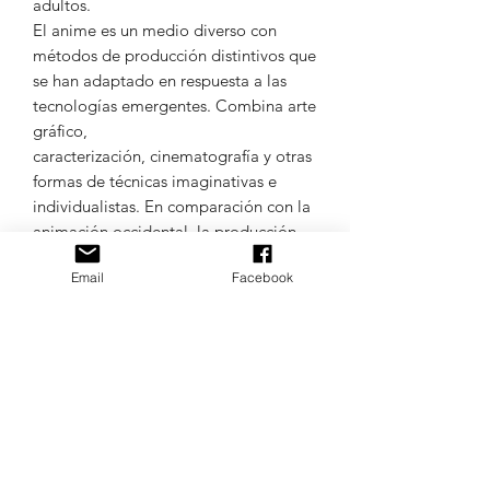
adultos.
El anime es un medio diverso con
métodos de producción distintivos que
se han adaptado en respuesta a las
tecnologías emergentes. Combina arte
gráfico,
caracterización, cinematografía y otras
formas de técnicas imaginativas e
individualistas. En comparación con la
animación occidental, la producción
de anime generalmente se enfoca
Email
Facebook
menos en el movimiento y más en los
detalles de la configuración y el uso de
"efectos de cámara", como
la panorámica, el zoom y las tomas en
ángulo.
A partir de 2016, la animación
japonesa representó el 60% de los
programas de televisión animados del
mundo.