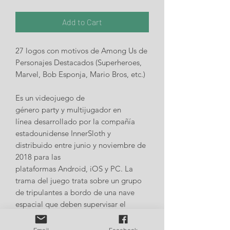
Add to Cart
27 logos con motivos de Among Us de
Personajes Destacados (Superheroes,
Marvel, Bob Esponja, Mario Bros, etc.)​
Es un videojuego de
género party y multijugador en
línea desarrollado por la compañía
estadounidense InnerSloth y
distribuido entre junio y noviembre de
2018 para las
plataformas Android, iOS y PC. La
trama del juego trata sobre un grupo
de tripulantes a bordo de una nave
espacial que deben supervisar el
adecuado funcionamiento del
vehículo, al mismo tiempo que