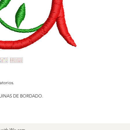
al enviar la carpeta
matrizados.
No nos hacemos res
logos no puedan abri
agenas a nuestro ma
Damos seguridad de
eatorios.
UINAS DE BORDADO.
d with Wix.com